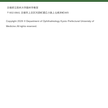
京都府立医科大学眼科学教室
〒602-0841 京都市上京区河原町通広小路上る梶井町465
Copyright 2026 © Department of Ophthalmology Kyoto Prefectural University of
Medicine.All rights reserved.