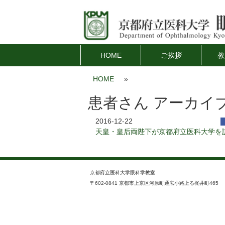
HOME
ご挨拶
教
HOME
»
患者さん アーカイ
2016-12-22
天皇・皇后両陛下が京都府立医科大学を
京都府立医科大学眼科学教室
〒602-0841 京都市上京区河原町通広小路上る梶井町465