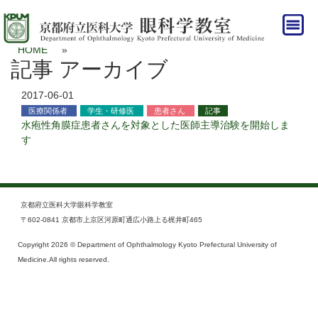
HOME
»
記事 アーカイブ
2017-06-01
医療関係者
学生・研修医
患者さん
記事
水疱性角膜症患者さんを対象とした医師主導治験を開始しま
す
京都府立医科大学眼科学教室
〒602-0841 京都市上京区河原町通広小路上る梶井町465
Copyright 2026 © Department of Ophthalmology Kyoto Prefectural University of
Medicine.All rights reserved.